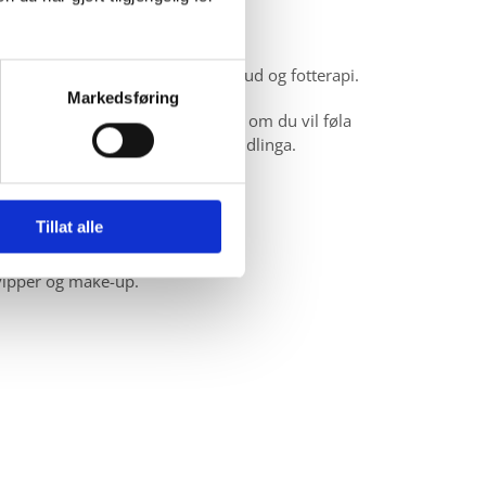
peut og skifta navn til Maria`s hud og fotterapi.
Markedsføring
d, fjerna uønska hårvekst, eller om du vil føla
ar og kva ein vil oppnå med behandlinga.
Tillat alle
rming/farging av bryn/vipper og make-up.