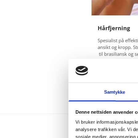
K
V
A
Hårfjerning
L
Spesialist på effek
ansikt og kropp. Str
I
til brasiliansk og 
T
Elektrolyse og Depi
reduksjon av hårve
E
hårfri hud på ein e
Klikk her for å les
T
Samtykke
O
G
Denne nettsiden anvender c
F
Vi bruker informasjonskapsler
analysere trafikken vår. Vi 
O
sosiale medier, annonsering 