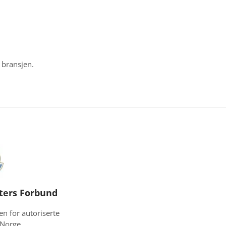
 bransjen.
ters Forbund
n for autoriserte
 Norge.