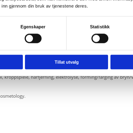
 inn gjennom din bruk av tjenestene deres.
roppspleie oktober 2007. I mai 2014 vart eg ferdig utdanna fottera
Egenskaper
Statistikk
 eller ynskje du har, om det er plager med føtter, problem med hu
 enkelt kunde idividuelt tilpassa behandling etter kva behov ein h
 produkta eg brukar. Alle skal føla seg velkomne hjå meg!
Tillat utvalg
hudterapi, kroppspleie, hårfjerning, elektrolyse, fo
cosmetology.