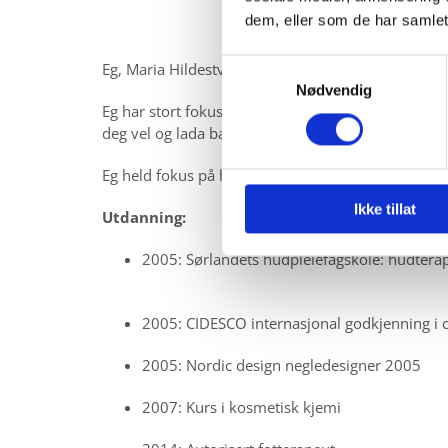
R
dem, eller som de har samlet
N
Samtykkevalg
Eg, Maria Hildestveit Haug, starta Maria´s hud og k
Nødvendig
Ø
Eg har stort fokus på å hjelpa deg med det problem
deg vel og lada batteria her hjå meg. Eg gjev kvar
Y
D
Eg held fokus på høg kvalitet i behandlingane og i
Ikke tillat
E
Utdanning:
K
2005: Sørlandets hudpleiefagskole: 
U
2005: CIDESCO internasjonal godkjenning i 
N
2005: Nordic design negledesigner 2005
D
2007: Kurs i kosmetisk kjemi
E