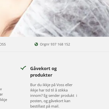
VOSS
Orgnr 937 168 152

Gåvekort og
produkter
Bur du ikkje på Voss eller
av
ikkje har tid til å stikka
ør
innom? Eg sender produkt i
ikkje
posten, og gåvekort kan
bestillast på mail.