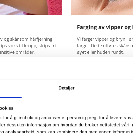
Farging av vipper og
tiv og skånsom hårfjerning i
Vi farger vipper og bryn i ø
ips-voks til kropp, strips-fri
farge. Dette utføres skåns
sensitive områder.
øyet eller huden rundt.
lar behandling for
Klikk her for å lese mer
kst. Du får mjuk, glatt og
ffektiv og behageleg måte.
e mer
Detaljer
ookies
 for å gi innhold og annonser et personlig preg, for å levere sos
Om meg:
deler dessuten informasjon om hvordan du bruker nettstedet vårt,
og analysearbeid, som kan kombinere den med annen informasjon d