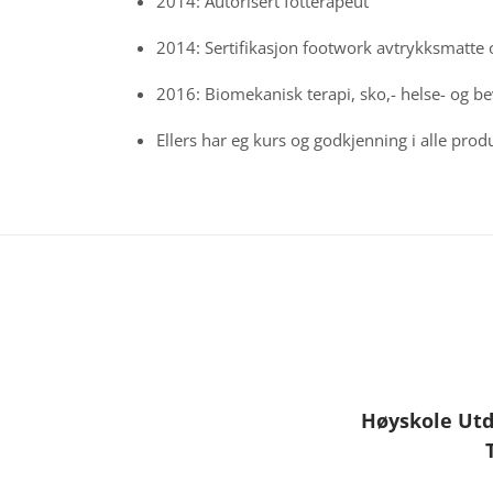
R
2014: Autorisert fotterapeut
!
2014: Sertifikasjon footwork avtrykksmatte o
2016: Biomekanisk terapi, sko,- helse- og b
A
u
Ellers har eg kurs og godkjenning i alle pro
t
o
r
i
s
e
r
t
h
e
l
Høyskole Ut
s
e