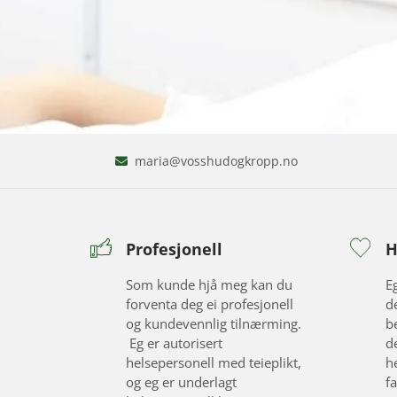
V
maria@vosshudogkropp.no

e
l
k
o
Profesjonell
H
m
Som kunde hjå meg kan du
E
m
forventa deg ei profesjonell
d
e
og kundevennlig tilnærming.
b
n
Eg er autorisert
d
t
helsepersonell med teieplikt,
h
og eg er underlagt
fa
i