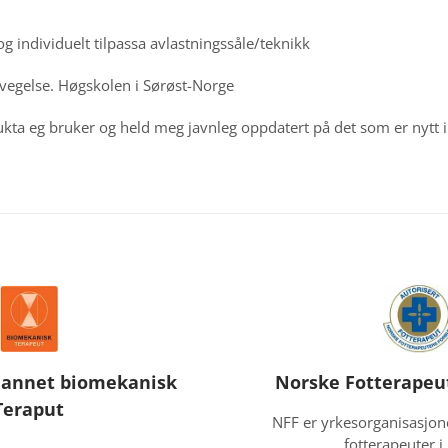
g individuelt tilpassa avlastningssåle/teknikk
evegelse. Høgskolen i Sørøst-Norge
dukta eg bruker og held meg javnleg oppdatert på det som er nytt i
dannet biomekanisk
Norske Fotterapeu
Teraput
NFF er yrkesorganisasjone
fotterapeuter i