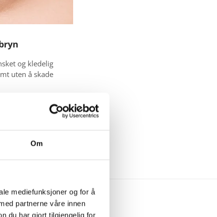
 bryn
nsket og kledelig
omt uten å skade
Om
iale mediefunksjoner og for å
 med partnerne våre innen
u har gjort tilgjengelig for