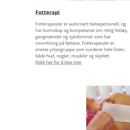
e
Fotterapi
r
a
Fotterapeuter er autorisert helsepersonell, og
p
har kunnskap og kompetanse om riktig fottøy,
gangmønster og sykdommer som har
i
innvirkning på føttene. Fotterapeuter er
eneste yrkesgruppe som vurderer hele foten,
F
både hud, negler, muskler og skjelett.
O
Klikk her for å lese mer
K
U
S
P
Å