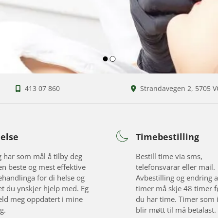
413 07 860
Strandavegen 2, 5705 


else
Timebestilling
g har som mål å tilby deg
Bestill time via sms,
en beste og mest effektive
telefonsvarar eller mail.
ehandlinga for di helse og
Avbestilling og endring 
et du ynskjer hjelp med. Eg
timer må skje 48 timer f
eld meg oppdatert i mine
du har time. Timer som 
g.
blir møtt til må betalast.